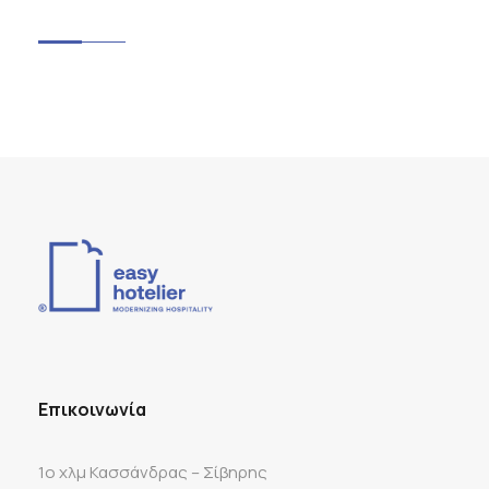
Επικοινωνία
1ο χλμ Κασσάνδρας – Σίβηρης