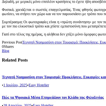
Δηλαδή, με μερικές μόνο επιπλέον κρατήσεις το έχετε ήδη αποσβέσε
Φυσικά, χρειάζεται ο σωστός επαγγελματίας. Ένας φθηνός φωτογρά
φωτίσει, να στήσει τον χώρο και να τον παρουσιάσει με τρόπο που 
Συμπέρασμα; Οι φωτογραφίες είναι η «πρώτη συνάντηση» με τον πε
με τον πιο ελκυστικό τρόπο και χτίστε εμπιστοσύνη που μετατρέπετα
Γιατί στο τέλος της ημέρας, η αλήθεια δεν χτίζει μόνο όμορφες φωτο
Previous Post
Τεχνητή Νοημοσύνη στον Τουρισμό: Προκλήσεις, Ευκα
0
Shares
Blog
Related Posts
Τεχνητή Νοημοσύνη στον Τουρισμό: Προκλήσεις, Ευκαιρίες κα
•
1 Ιουλίου, 2025
•
Easy Hotelier
Πώς τα Ψηφιακά Μέσα Επηρεάζουν τον Κλάδο της Φιλοξενίας
•
28 Απριλίου, 2025
•
Easy Hotelier