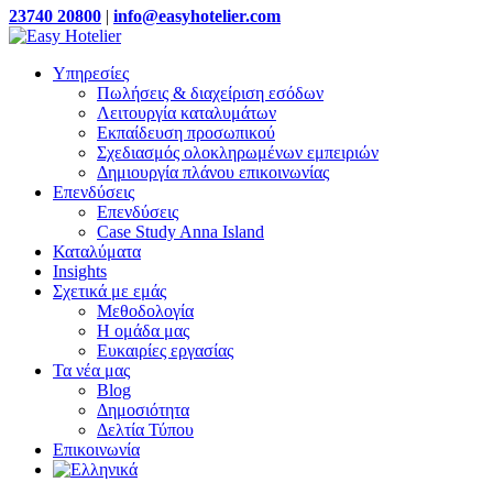
23740 20800
|
info@easyhotelier.com
Υπηρεσίες
Πωλήσεις & διαχείριση εσόδων
Λειτουργία καταλυμάτων
Εκπαίδευση προσωπικού
Σχεδιασμός ολοκληρωμένων εμπειριών
Δημιουργία πλάνου επικοινωνίας
Επενδύσεις
Επενδύσεις
Case Study Anna Island
Καταλύματα
Insights
Σχετικά με εμάς
Μεθοδολογία
Η ομάδα μας
Ευκαιρίες εργασίας
Τα νέα μας
Blog
Δημοσιότητα
Δελτία Τύπου
Επικοινωνία