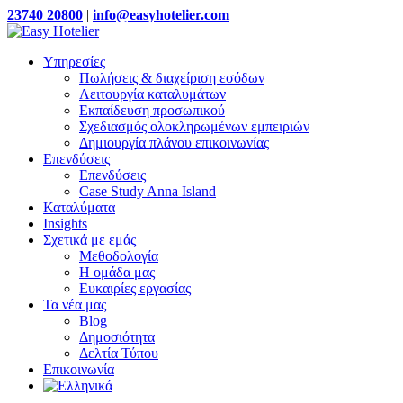
23740 20800
|
info@easyhotelier.com
Υπηρεσίες
Πωλήσεις & διαχείριση εσόδων
Λειτουργία καταλυμάτων
Εκπαίδευση προσωπικού
Σχεδιασμός ολοκληρωμένων εμπειριών
Δημιουργία πλάνου επικοινωνίας
Επενδύσεις
Επενδύσεις
Case Study Anna Island
Καταλύματα
Insights
Σχετικά με εμάς
Μεθοδολογία
Η ομάδα μας
Ευκαιρίες εργασίας
Τα νέα μας
Blog
Δημοσιότητα
Δελτία Τύπου
Επικοινωνία