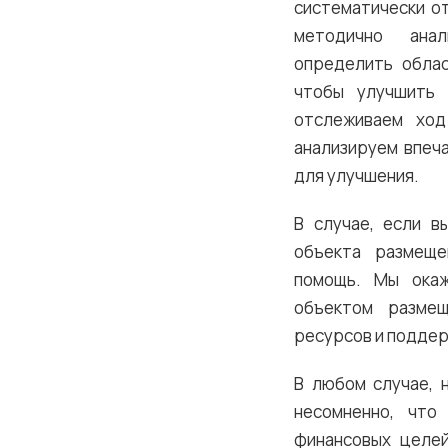
систематически о
методично анал
определить обла
чтобы улучшить 
отслеживаем ход
анализируем впеч
для улучшения.
В случае, если в
объекта размеще
помощь. Мы окаж
объектом размещ
ресурсов и поддер
В любом случае, 
несомненно, что
финансовых целей