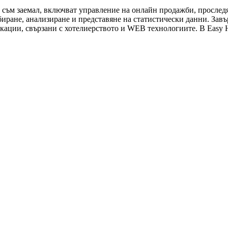
то съм заемал, включват управление на онлайн продажби, прослед
ъбиране, анализиране и представяне на статистически данни. З
кации, свързани с хотелиерството и WEB технологиите. В Easy H