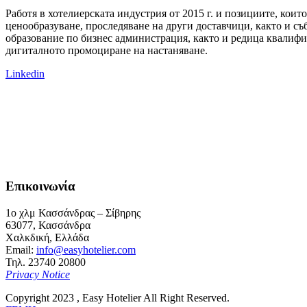
Работя в хотелиерската индустрия от 2015 г. и позициите, кои
ценообразуване, проследяване на други доставчици, както и с
образование по бизнес администрация, както и редица квалифи
дигиталното промоциране на настаняване.
Linkedin
Επικοινωνία
1ο χλμ Κασσάνδρας – Σίβηρης
63077, Κασσάνδρα
Χαλκδική, Ελλάδα
Email:
info@easyhotelier.com
Τηλ. 23740 20800
Privacy Notice
Copyright 2023 , Easy Hotelier All Right Reserved.