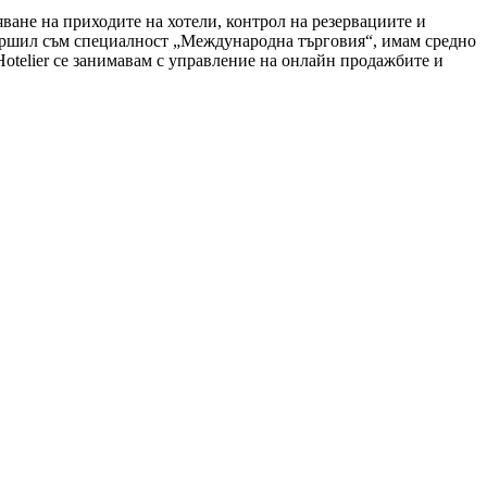
яване на приходите на хотели, контрол на резервациите и
авършил съм специалност „Международна търговия“, имам средно
otelier се занимавам с управление на онлайн продажбите и