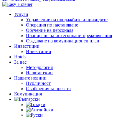
Услуги
Управление на продажбите и приходите
Операция по настаняване
Обучение на персонала
Планиране на интегрирани преживявания
Създаване на комуникационен план
Инвестиции
Инвестиции
Hotels
За нас
Методология
Нашият екип
Нашите новини
Публичност
Съобщения за пресата
Комуникация