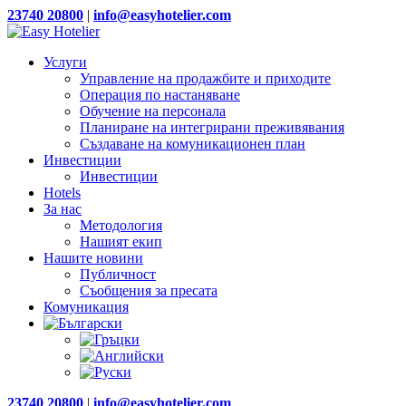
23740 20800
|
info@easyhotelier.com
Услуги
Управление на продажбите и приходите
Операция по настаняване
Обучение на персонала
Планиране на интегрирани преживявания
Създаване на комуникационен план
Инвестиции
Инвестиции
Hotels
За нас
Методология
Нашият екип
Нашите новини
Публичност
Съобщения за пресата
Комуникация
23740 20800
|
info@easyhotelier.com