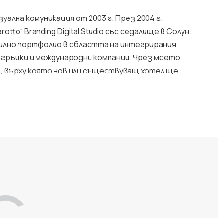
уална комуникация от 2003 г. През 2004 г.
to“ Branding Digital Studio със седалище в Солун.
силно портфолио в областта на интегрирания
 гръцки и международни компании. Чрез моето
а, върху която нов или съществуващ хотел ще