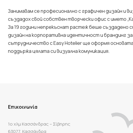
Занимавам се професионално с графичен дизайн и виз
създадох свой собствен творчески офис с името „Karot
За 19 години непрекъснат растеж беше създадено 
дизайн на корпоративна идентичност и брандинг за
сътрудничество с Easy Hotelier ще оформя основат
поддържа цялата си визуална комуникация.
Επικοινωνία
1ο χλμ Κασσάνδρας – Σίβηρης
63077, Κασσάνδρα